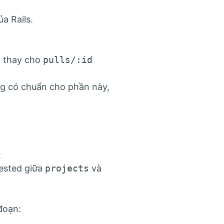
a Rails.
d
thay cho
pulls/:id
ng có chuẩn cho phần này,
:
nested giữa
projects
và
đoạn: