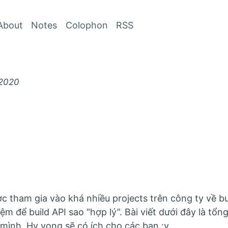
Skip to Content
About
Notes
Colophon
RSS
 2020
tham gia vào khá nhiều projects trên công ty về bui
ệm để build API sao “hợp lý”. Bài viết dưới đây là tổn
 mình. Hy vọng sẽ có ích cho các bạn :v