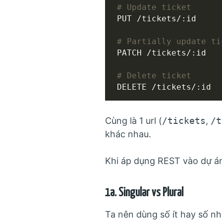
PUT /tickets/:id

PATCH /tickets/:id

DELETE /tickets/:id
Cùng là 1 url (
/tickets
,
/t
khác nhau.
Khi áp dụng REST vào dự án,
1a. Singular vs Plural
Ta nên dùng số ít hay số n