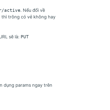
r/active
. Nếu đổi về
 thì trông có vẻ không hay
URL sẽ là:
PUT
ận dụng params ngay trên