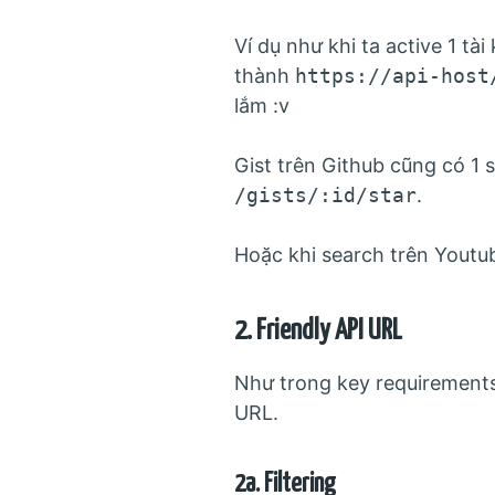
Ví dụ như khi ta active 1 tà
thành
https://api-host
lắm :v
Gist trên Github cũng có 1 
/gists/:id/star
.
Hoặc khi search trên Youtu
2. Friendly API URL
Như trong key requirements
URL.
2a. Filtering