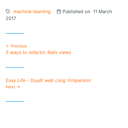
Tags:
machine-learning
Posted on
Published on 11 March
2017
Previous
Previous post:
5 ways to refactor Rails views
Next post:
Easy Life - Duyệt web cùng Vimperator
Next