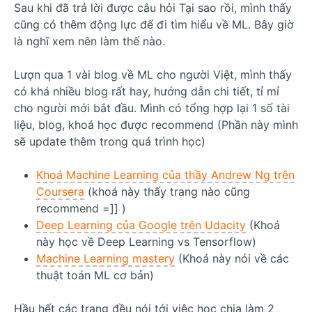
Sau khi đã trả lời được câu hỏi Tại sao rồi, mình thấy
cũng có thêm động lực để đi tìm hiểu về ML. Bây giờ
là nghĩ xem nên làm thế nào.
Lượn qua 1 vài blog về ML cho người Việt, mình thấy
có khá nhiều blog rất hay, hướng dẫn chi tiết, tỉ mỉ
cho người mới bắt đầu. Mình có tổng hợp lại 1 số tài
liệu, blog, khoá học được recommend (Phần này mình
sẽ update thêm trong quá trình học)
Khoá Machine Learning của thầy Andrew Ng trên
Coursera
(khoá này thấy trang nào cũng
recommend =]] )
Deep Learning của Google trên Udacity
(Khoá
này học về Deep Learning vs Tensorflow)
Machine Learning mastery
(Khoá này nói về các
thuật toán ML cơ bản)
Hầu hết các trang đều nói tới việc học chia làm 2