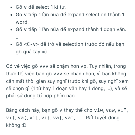
Gõ
để select 1 kí tự.
v
Gõ
tiếp 1 lần nữa để expand selection thành 1
v
word.
Gõ
tiếp 1 lần nữa để expand thành 1 đoạn văn.
v
…
Gõ
để trở về selection trước đó nếu bạn
<C-v>
gõ quá tay =)
Có vẻ việc gõ
sẽ chậm hơn
. Tuy nhiên, trong
vvv
vp
thực tế, việc bạn gõ
sẽ nhanh hơn, vì bạn không
vvv
cần mất thời gian suy nghĩ trước khi gõ, suy nghĩ xem
sẽ chọn gì (1 từ hay 1 đoạn văn hay 1 dòng, …), và sẽ
phải sử dụng tổ hợp phím nào.
Bằng cách này, bạn gõ
thay thế cho
,
,
,
v
viw
vaw
vi"
,
,
,
,
,
, …… Rất tuyệt đúng
vi(
va(
vi[
vi{
va{
vat
không :D