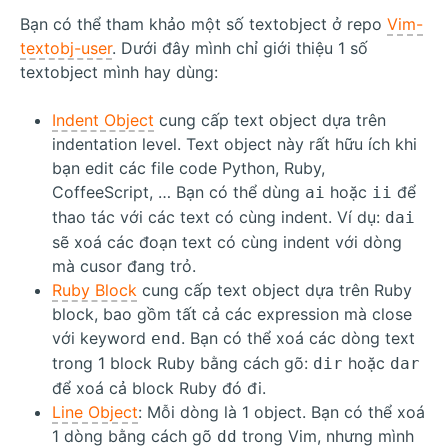
Bạn có thể tham khảo một số textobject ở repo
Vim-
textobj-user
. Dưới đây mình chỉ giới thiệu 1 số
textobject mình hay dùng:
Indent Object
cung cấp text object dựa trên
indentation level. Text object này rất hữu ích khi
bạn edit các file code Python, Ruby,
CoffeeScript, … Bạn có thể dùng
hoặc
để
ai
ii
thao tác với các text có cùng indent. Ví dụ:
dai
sẽ xoá các đoạn text có cùng indent với dòng
mà cusor đang trỏ.
Ruby Block
cung cấp text object dựa trên Ruby
block, bao gồm tất cả các expression mà close
với keyword
. Bạn có thể xoá các dòng text
end
trong 1 block Ruby bằng cách gõ:
hoặc
dir
dar
để xoá cả block Ruby đó đi.
Line Object
: Mỗi dòng là 1 object. Bạn có thể xoá
1 dòng bằng cách gõ
trong Vim, nhưng mình
dd