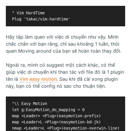
" Vim HardTime

Hãy tập làm quen với việc di chuyển như vậy. Mình
chắc chắn với bạn rằng, chỉ sau khoảng 1 tuần, thói
quen Moving around của bạn sẽ hoàn toàn thay đổi.
Ngoài ra, mình có suggest một cách khác, có thể
giúp việc di chuyển khi thao tác với file đó là 1 plugin
tên là
Vim easy motion
. Sau khi đã cài xong plugin
này, bạn có thể config nó sao cho thuận tiện.
"\\ Easy Motion

let g:EasyMotion_do_mapping = 0

map <Leader> <Plug>(easymotion-prefix)

map <Leader>L <Plug>(easymotion-bd-jk)

nmap <Leader>L <Plug>(easymotion-overwin-line)
