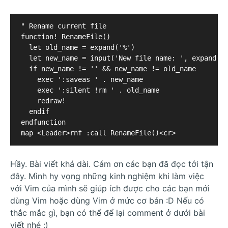
" Rename current file

function! RenameFile()

  let old_name = expand('%')

  let new_name = input('New file name: ', expand('%
  if new_name != '' && new_name != old_name

    exec ':saveas ' . new_name

    exec ':silent !rm ' . old_name

    redraw!

  endif

endfunction

Hầy. Bài viết khá dài. Cám ơn các bạn đã đọc tới tận
đây. Mình hy vọng những kinh nghiệm khi làm việc
với Vim của mình sẽ giúp ích được cho các bạn mới
dùng Vim hoặc dùng Vim ở mức cơ bản :D Nếu có
thắc mắc gì, bạn có thể để lại comment ở dưới bài
viết nhé ;)