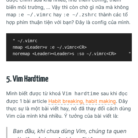
biến môi trường, … Vậy thì còn chờ gì nữa mà không
map
hay
thành các tổ
:e ~/.vimrc
:e ~/.zshrc
hợp phím thuận tiện với bạn? Đây là config của mình.
" ~/.vimrc

nmap <Leader>v :e ~/.vimrc<CR> 		           " Quickly edit .vimrc file

5. Vim Hardtime
Mình biết được từ khoá
sau khi đọc
Vim hardtime
được 1 bài article
Habit breaking, habit making
. Đây
thực sự là một bài viết hay, nó đã thay đổi cách dùng
Vim của mình khá nhiều. Ý tưởng của bài viết là:
Ban đầu, khi chưa dùng Vim, chúng ta quen