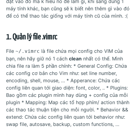
đặt vào đó mà k hiểu nó để làm gì, khi sang dùng 1
máy tính khác, bạn cũng sẽ k biết nên thêm gì vào đó
để có thể thao tác giống với máy tính cũ của mình. :(
1. Quản lý file .vimrc
File
là file chứa mọi config cho VIM của
~/.vimrc
bạn, nên hãy giữ nó 1 cách
clean
nhất có thể. Mình
chia file ra làm 5 phần chính: * General Config: Chứa
các config cơ bản cho Vim như: set line number,
encoding, shell, mouse, … * Apperance: Chứa các
config liên quan tới giao diện: font, color, .. * Plugins:
Bao gồm các plugin mình hay dùng + config của mỗi
plugin * Mapping: Map các tổ hợp phím/ action thành
các thao tác thuận tiện cho mỗi người. * Behavior &&
extend: Chứa các config liên quan tới behavior như:
swap file, autosave, backup, custom functions, …