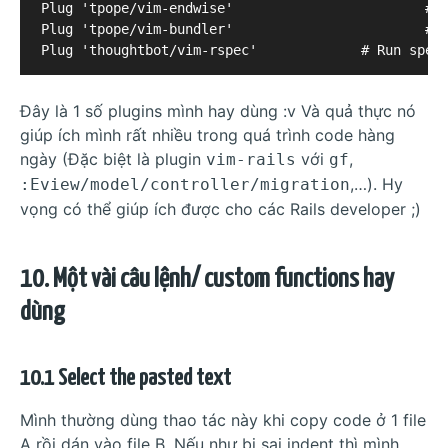
Plug 'tpope/vim-endwise'			# Auto add `end` key for `if, do, def, ...`

Plug 'tpope/vim-bundler'			# Bundler quickly in Vim

Đây là 1 số plugins mình hay dùng :v Và quả thực nó
giúp ích mình rất nhiều trong quá trình code hàng
ngày (Đặc biệt là plugin
với
,
vim-rails
gf
,…). Hy
:Eview/model/controller/migration
vọng có thể giúp ích được cho các Rails developer ;)
10. Một vài câu lệnh/ custom functions hay
dùng
10.1 Select the pasted text
Mình thường dùng thao tác này khi copy code ở 1 file
A rồi dán vào file B. Nếu như bị sai indent thì mình