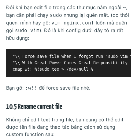
Đôi khi bạn edit file trong các thư mục nằm ngoài
,
~
bạn cần phải chạy
nhưng lại quên mất. (do thói
sudo
quen, mình hay gõ:
luôn mà quên
vim nginx.conf
gọi
). Đó là khi config dưới đây tỏ ra rất
sudo vim
hữu dụng:
"\\ Force save file when I forgot run 'sudo vim fil
"\\ With Great Power Comes Great Responsibility

Bạn gõ:
để force save file nhé.
:w!!
10.5 Rename current file
Không chỉ edit text trong file, bạn cũng có thể edit
được tên file đang thao tác bằng cách sử dụng
custom function sau: