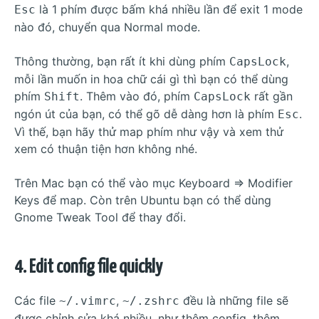
là 1 phím được bấm khá nhiều lần để exit 1 mode
Esc
nào đó, chuyển qua Normal mode.
Thông thường, bạn rất ít khi dùng phím
,
CapsLock
mỗi lần muốn in hoa chữ cái gì thì bạn có thể dùng
phím
. Thêm vào đó, phím
rất gần
Shift
CapsLock
ngón út của bạn, có thể gõ dễ dàng hơn là phím
.
Esc
Vì thế, bạn hãy thử map phím như vậy và xem thử
xem có thuận tiện hơn không nhé.
Trên Mac bạn có thể vào mục Keyboard => Modifier
Keys để map. Còn trên Ubuntu bạn có thể dùng
Gnome Tweak Tool để thay đổi.
4. Edit config file quickly
Các file
,
đều là những file sẽ
~/.vimrc
~/.zshrc
được chỉnh sửa khá nhiều, như thêm config, thêm