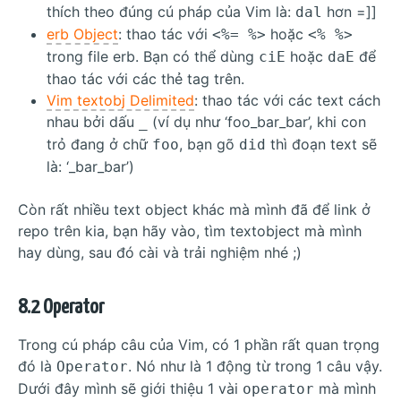
thích theo đúng cú pháp của Vim là:
hơn =]]
dal
erb Object
: thao tác với
hoặc
<%= %>
<% %>
trong file erb. Bạn có thể dùng
hoặc
để
ciE
daE
thao tác với các thẻ tag trên.
Vim textobj Delimited
: thao tác với các text cách
nhau bởi dấu
(ví dụ như ‘foo_bar_bar’, khi con
_
trỏ đang ở chữ
, bạn gõ
thì đoạn text sẽ
foo
did
là: ‘_bar_bar’)
Còn rất nhiều text object khác mà mình đã để link ở
repo trên kia, bạn hãy vào, tìm textobject mà mình
hay dùng, sau đó cài và trải nghiệm nhé ;)
8.2 Operator
Trong cú pháp câu của Vim, có 1 phần rất quan trọng
đó là
. Nó như là 1 động từ trong 1 câu vậy.
Operator
Dưới đây mình sẽ giới thiệu 1 vài
mà mình
operator