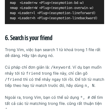
map  <Leader>w <Plug>(easymotion-bd-w)

nmap <Leader>W <Plug>(easymotion-overwin-w)

map <Leader>l <Plug>(easymotion-lineforward)

6. Search is your friend
Trong Vim, việc bạn search 1 từ khoá trong 1 file rất
dễ dàng. Hãy tận dụng nó.
Cú pháp chỉ đơn giản là:
. Ví dụ bạn muốn
/keyword
nhảy tới từ
trong file này, chỉ cần gõ
friend
thì có thể nhảy ngay tới rồi. Để tới từ match
/friend
tiếp theo hay từ match trước đó, hãy dùng
.
n, N
Ngoài ra, trong Vim, bạn có thể sử dụng
để tìm
*, #
tất cả các từ matching trong file. cũng rất thuận tiện