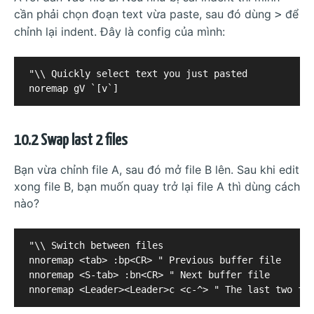
cần phải chọn đoạn text vừa paste, sau đó dùng
để
>
chỉnh lại indent. Đây là config của mình:
"\\ Quickly select text you just pasted

10.2 Swap last 2 files
Bạn vừa chỉnh file A, sau đó mở file B lên. Sau khi edit
xong file B, bạn muốn quay trở lại file A thì dùng cách
nào?
"\\ Switch between files

nnoremap <tab> :bp<CR> " Previous buffer file

nnoremap <S-tab> :bn<CR> " Next buffer file
