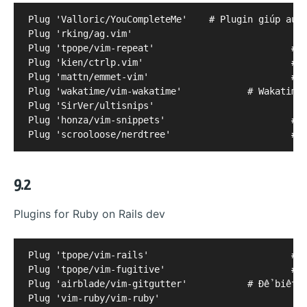
Plug 'Valloric/YouCompleteMe'    # Plugin giúp auto
Plug 'rking/ag.vim'					# Plugin giúp search multiple file nhanh hơn

Plug 'tpope/vim-repeat'				# Hỗ trợ dùng "." cho 1 số custom operator

Plug 'kien/ctrlp.vim'				# Plugin của 1 anh người Việt, bring fuzzy search file

Plug 'mattn/emmet-vim'				# Emmet for Vim

Plug 'wakatime/vim-wakatime'		# Wakatime, thống kê thời gian code của bạn trên Vim

Plug 'SirVer/ultisnips'

Plug 'honza/vim-snippets'			# Hỗ trợ viết snippets

9.2
Plugins for Ruby on Rails dev
Plug 'tpope/vim-rails'				# Awesome plugin for Rails dev. Đây có lẽ là plugin mình dùng nhiều nhất =]]

Plug 'tpope/vim-fugitive'			# Git for Vim. Mình chủ yếu dùng mapping <Leader>bl :Gblame<CR>

Plug 'airblade/vim-gitgutter'		# Để biết bạn thêm/ xoá, sửa dòng nào trong git project

Plug 'vim-ruby/vim-ruby'
