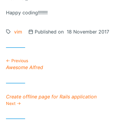
Happy coding!!!!!!!!
Tags:
vim
Posted on
Published on 18 November 2017
Previous
Previous post:
Awesome Alfred
Next post:
Create offline page for Rails application
Next