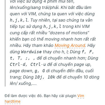
với việc sử dụng 4 phím mũi tên,
lên/xuống/sang trái/phải. Khi bắt đầu làm
quen với VIM, chúng ta quen với việc dùng
h,j,k,l
. Tuy nhiên, tại sao chúng ta vẫn
tiếp tục sử dụng
h,j,k,l
trong khi VIM
cung cấp rất nhiều “dozens of motions”
khiến bạn có thể moving nhanh hơn rất rất
nhiều. Hãy tham khảo
Moving Around
. Hãy
dùng
Wordwise
thay cho h, l; Dùng
f, F,
t, T, ;, ,
để di chuyển nhanh hơn; Dùng
Ctrl-d, Ctrl-u
để di chuyển page up,
page down,
g, G
di chuyển đến đầu, cuối
trang; Dùng
10j, 10k
để di chuyển 10 dòng
lên/ xuống,….
Để làm được việc đó. Bạn hãy cài plugin
Vim
hardtime