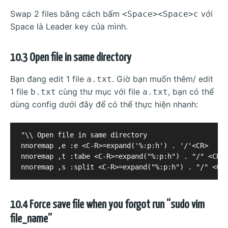
Swap 2 files bằng cách bấm
với
<Space><Space>c
Space là Leader key của mình.
10.3 Open file in same directory
Bạn đang edit 1 file
. Giờ bạn muốn thêm/ edit
a.txt
1 file
cùng thư mục với file
, bạn có thể
b.txt
a.txt
dùng config dưới đây để có thể thực hiện nhanh:
"\\ Open file in same directory

nnoremap ,e :e <C-R>=expand('%:p:h') . '/'<CR>

nnoremap ,t :tabe <C-R>=expand("%:p:h") . "/" <CR>

10.4 Force save file when you forgot run “sudo vim
file_name”