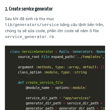
1. Create service generator
Sau khi đã sinh ra thư mục
bằng câu lệnh bên trên,
lib/generators/service
chúng ta sẽ sửa code, phần lớn code sẽ nằm ở file
service_generator.rb
class
ServiceGenerator
<
Rails
::
Generators
::
NamedB
	source_root 
File
.
expand_path(
'../templates'
, __
	argument 
:methods
, 
type
: 
:array
, 
default
: 
[]
, 
	class_option 
:module
, 
type
: 
:string
def
create_service_file
		@module_name 
=
 options
[
:module
]
		service_dir_path 
=
"app/services"
		generator_dir_path 
=
 service_dir_path 
+
 (
"
		generator_path 
=
 generator_dir_path 
+
"/
#{