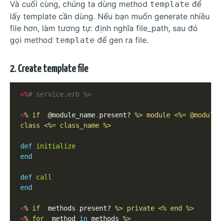
Và cuối cùng, chúng ta dùng method
để
template
lấy template cần dùng. Nếu bạn muốn generate nhiều
file hơn, làm tương tự: định nghĩa file_path, sau đó
gọi method
để gen ra file.
template
2. Create template file
<%
# service.erb %>
<
% if 
 @module_name
.
present? 
%> module <%= @module
class <%= class_name %>
def
initialize
end
def
call
end
<
% if 
 methods
.
present? 
%> private <% end %>
<
% for 
 method 
in
 methods 