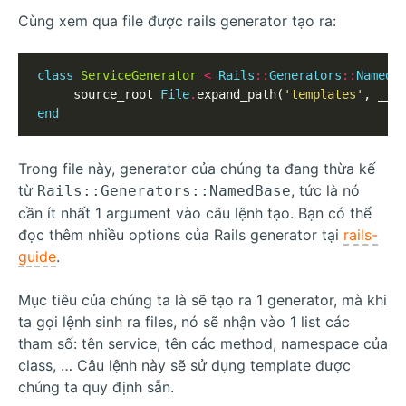
Cùng xem qua file được rails generator tạo ra:
class
ServiceGenerator
<
Rails
::
Generators
::
NamedB
     source_root 
File
.
expand_path(
'templates'
end
Trong file này, generator của chúng ta đang thừa kế
từ
, tức là nó
Rails::Generators::NamedBase
cần ít nhất 1 argument vào câu lệnh tạo. Bạn có thể
đọc thêm nhiều options của Rails generator tại
rails-
guide
.
Mục tiêu của chúng ta là sẽ tạo ra 1 generator, mà khi
ta gọi lệnh sinh ra files, nó sẽ nhận vào 1 list các
tham số: tên service, tên các method, namespace của
class, … Câu lệnh này sẽ sử dụng template được
chúng ta quy định sẵn.