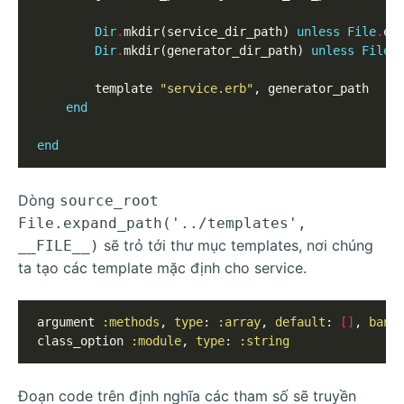
Dir
.
mkdir(service_dir_path) 
unless
File
.
ex
Dir
.
mkdir(generator_dir_path) 
unless
File
.
		template 
"service.erb"
, generator_path

end
end
Dòng
source_root
File.expand_path('../templates',
sẽ trỏ tới thư mục templates, nơi chúng
__FILE__)
ta tạo các template mặc định cho service.
argument 
:methods
, 
type
: 
:array
, 
default
: 
[]
, 
bann
class_option 
:module
, 
type
: 
:string
Đoạn code trên định nghĩa các tham số sẽ truyền