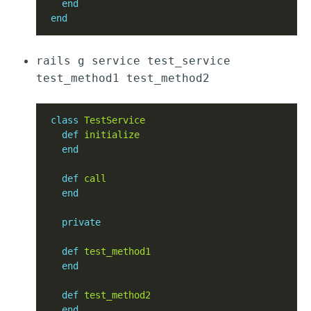
end
end
rails g service test_service
test_method1 test_method2
class
TestService
def
initialize
end
def
call
end
private
def
test_method1
end
def
test_method2
end