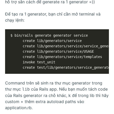
hỗ trợ sẵn cách để generate ra 1 generator =))
Để tạo ra 1 generator, bạn chỉ cần mở terminal và
chạy lệnh:
$ bin/rails generate generator service

      create lib/generators/service

      create lib/generators/service/service_generat
      create lib/generators/service/USAGE

      create lib/generators/service/templates

      invoke test_unit

      create test/lib/generators/service_generator
Command trên sẽ sinh ra thư mục generator trong
thư mục
của Rails app. Nếu bạn muốn tách code
lib
của Rails generator ra chỗ khác, k để trong lib thì hãy
custom + thêm extra autoload paths vào
application.rb.