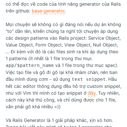
có thể đọc về code của tính năng generator của Rails
trên github:
base-generator
.
Mọi chuyện sẽ không có gì đáng nói nếu dự án không
“to” dần lên, khiến chúng ta nghĩ tới chuyện áp dụng
các design patterns vào Rails project: Service Object,
Value Object, Form Object, View Object, Null Object,
… Đi kèm với đó là các files sinh ra khi áp dụng theo
1 patterns (ít nhất là 1 file trong thư mục
và 1 file trong thư mục spec).
app/$pattern_name
Việc tạo file và gõ đi gõ lại khá nhàm chán, nên ban
đầu mình dùng cơm - sử dụng
. Hầu
text snippet
hết các editor thông dụng đều hỗ trợ custom snippet,
như với Vim thì mình có tạo snippet ở
đây
. Tuy nhiên,
cách này khá thủ công, và chỉ dùng được cho 1 file,
vẫn phải gõ khá nhiều =))
Và Rails Generator là 1 giải pháp khác, xịn xò hơn.
Trong bài viết này mình sẽ tự tạo 1 generator cho