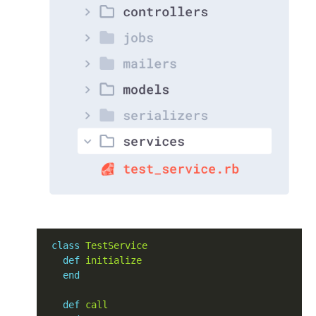
class
TestService
def
initialize
end
def
call