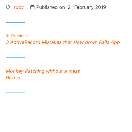
Tags:
ruby
Posted on
Published on 21 February 2019
Previous
Previous post:
3 ActiveRecord Mistakes that slow down Rails App
Next post:
Monkey Patching without a mess
Next