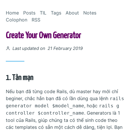
Skip to Content
Home
Posts
TIL
Tags
About
Notes
Colophon
RSS
Create Your Own Generator
Posted on
Last updated on 21 February 2019
1. Tản mạn
Nếu bạn đã từng code Rails, dù master hay mới chỉ
beginer, chắc hẳn bạn đã có lần dùng qua lệnh
rails
, hoặc
generator model $model_name
rails g
. Generators là 1
controller $controller_name
tool của Rails, giúp chúng ta có thể sinh code theo
các templates có sẵn một cách dễ dàng, tiện lợi. Bạn