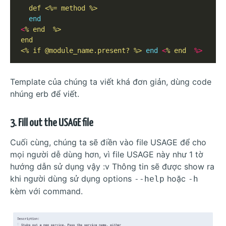
  def <%= method %>
end
<
% end 
<% if @module_name.present? %>
end
<
% end 
%>
Template của chúng ta viết khá đơn giản, dùng code
nhúng erb để viết.
3. Fill out the USAGE file
Cuối cùng, chúng ta sẽ điền vào file USAGE để cho
mọi người dễ dùng hơn, vì file USAGE này như 1 tờ
hướng dẫn sử dụng vậy :v Thông tin sẽ được show ra
khi người dùng sử dụng options
hoặc
--help
-h
kèm với command.