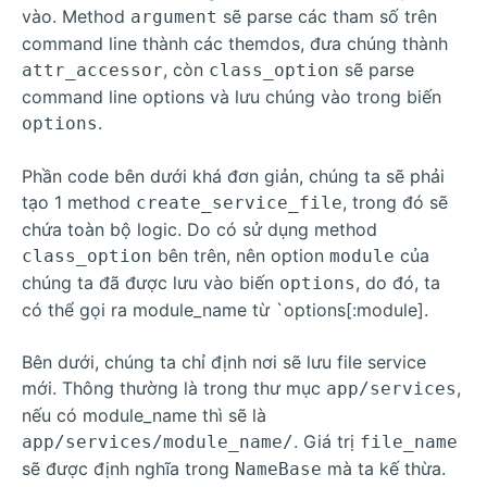
vào. Method
sẽ parse các tham số trên
argument
command line thành các themdos, đưa chúng thành
, còn
sẽ parse
attr_accessor
class_option
command line options và lưu chúng vào trong biến
.
options
Phần code bên dưới khá đơn giản, chúng ta sẽ phải
tạo 1 method
, trong đó sẽ
create_service_file
chứa toàn bộ logic. Do có sử dụng method
bên trên, nên option
của
class_option
module
chúng ta đã được lưu vào biến
, do đó, ta
options
có thể gọi ra module_name từ `options[:module].
Bên dưới, chúng ta chỉ định nơi sẽ lưu file service
mới. Thông thường là trong thư mục
,
app/services
nếu có module_name thì sẽ là
. Giá trị
app/services/module_name/
file_name
sẽ được định nghĩa trong
mà ta kế thừa.
NameBase