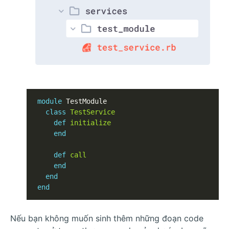
module
 TestModule

class
TestService
def
initialize
end
def
call
end
end
end
Nếu bạn không muốn sinh thêm những đoạn code