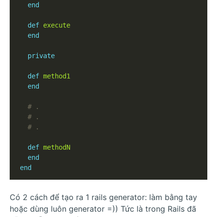
end
def
execute
end
private
def
method1
end
# .
# .
# .
def
methodN
end
end
Có 2 cách để tạo ra 1 rails generator: làm bằng tay
hoặc dùng luôn generator =)) Tức là trong Rails đã