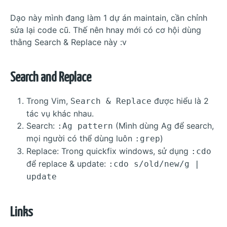
Dạo này mình đang làm 1 dự án maintain, cần chỉnh
sửa lại code cũ. Thế nên hnay mới có cơ hội dùng
thằng Search & Replace này :v
Search and Replace
Trong Vim,
được hiểu là 2
Search & Replace
tác vụ khác nhau.
Search:
(Mình dùng Ag để search,
:Ag pattern
mọi người có thể dùng luôn
)
:grep
Replace: Trong quickfix windows, sử dụng
:cdo
để replace & update:
:cdo s/old/new/g |
update
Links