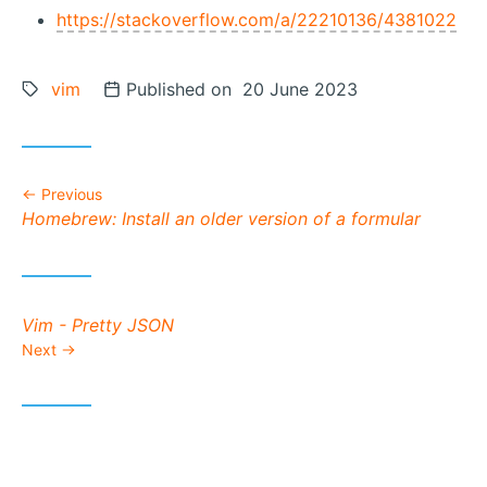
https://stackoverflow.com/a/22210136/4381022
Tags:
vim
Posted on
Published on 20 June 2023
Previous
Previous post:
Homebrew: Install an older version of a formular
Next post:
Vim - Pretty JSON
Next